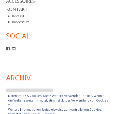
ACCESSOIRES
KONTAKT
Kontakt
Impressum
SOCIAL
Profil
Profil
von
von
mcm1980
mcm1980ev
auf
auf
Facebook
Instagram
anzeigen
anzeigen
ARCHIV
Archiv
Datenschutz & Cookies: Diese Website verwendet Cookies. Wenn du
die Website weiterhin nutzt, stimmst du der Verwendung von Cookies
zu.
Weitere Informationen, beispielsweise zur Kontrolle von Cookies,