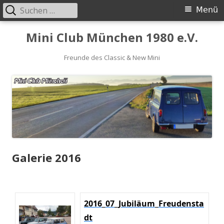
Suchen
Primäres
Menü
nach:
Menü
Springe
Mini Club München 1980 e.V.
zum
Inhalt
Freunde des Classic & New Mini
Galerie 2016
2016_07_Jubiläum_Freudensta
dt