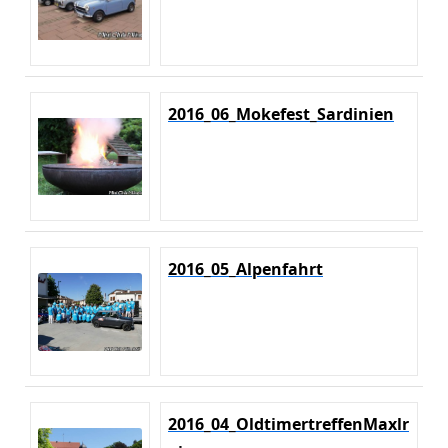
2016_06_Mokefest_Sardinien
2016_05_Alpenfahrt
2016_04_OldtimertreffenMaxlr