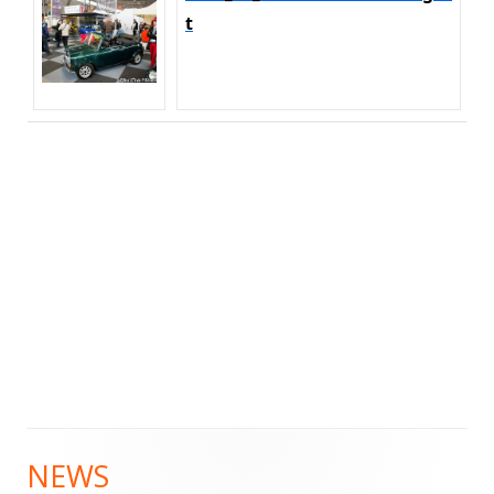
t
NEWS
Haupt-