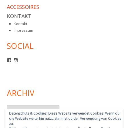
ACCESSOIRES
KONTAKT
Kontakt
Impressum
SOCIAL
Profil
Profil
von
von
mcm1980
mcm1980ev
auf
auf
Facebook
Instagram
anzeigen
anzeigen
ARCHIV
Archiv
Datenschutz & Cookies: Diese Website verwendet Cookies. Wenn du
die Website weiterhin nutzt, stimmst du der Verwendung von Cookies
zu.