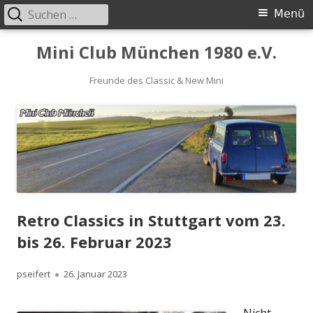
Suchen
Primäres
Menü
nach:
Menü
Springe
Mini Club München 1980 e.V.
zum
Inhalt
Freunde des Classic & New Mini
Retro Classics in Stuttgart vom 23.
bis 26. Februar 2023
Autor
Veröffentlicht
pseifert
26. Januar 2023
am