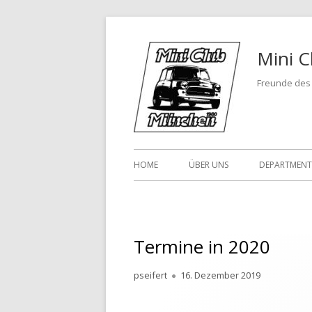
Springe
zum
Mini C
Inhalt
Freunde des 
Primäres
HOME
ÜBER UNS
DEPARTMENT
Menü
CLASSIC MI
MOKE DEPA
Termine in 2020
NEW MINI 
Autor
Veröffentlicht
pseifert
16. Dezember 2019
RACING DE
am