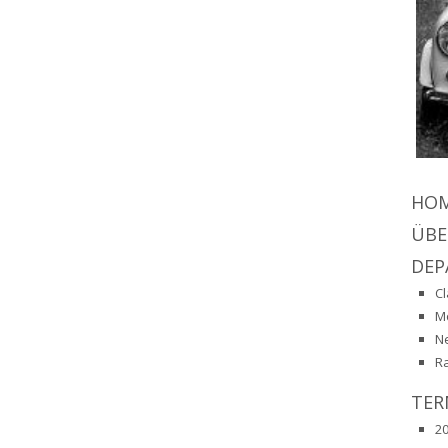
HO
ÜBE
DEP
Cl
M
N
R
TER
2