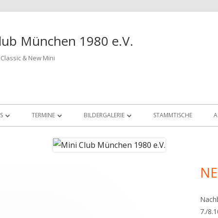
lub München 1980 e.V.
Classic & New Mini
S
TERMINE
BILDERGALERIE
STAMMTISCHE
A
NI DEPARTMENT
2024
2023
RTMENT
2023
2022
N
Ha
DEPARTMENT
2022
2021
Sei
PARTMENT
2021
2020
Nachb
7./8.
2020
2019