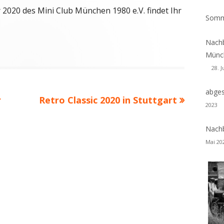
2020 des Mini Club München 1980 e.V. findet Ihr
Somm
2019
2018
2018
2017
Nachb
Münch
2017
2016
28. 
abges
Nächster
r
Retro Classic 2020 in Stuttgart
2023
Beitrag
Nachb
Mai 20