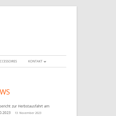
CCESSOIRES
KONTAKT
KONTAKT
IMPRESSUM
EWS
upt-
tenleiste
ericht zur Herbstausfahrt am
10.2023
13. November 2023