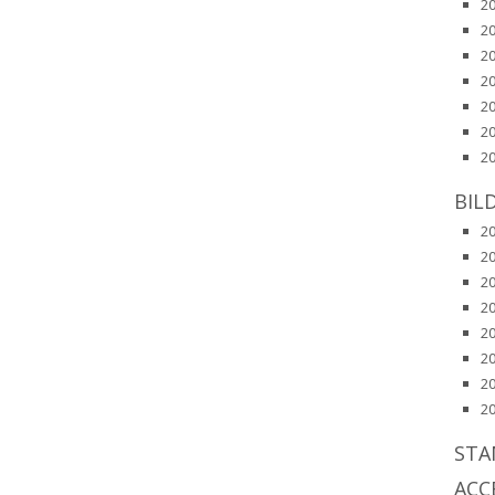
2
2
2
2
2
2
2
BIL
2
2
2
2
2
2
2
2
STA
ACC