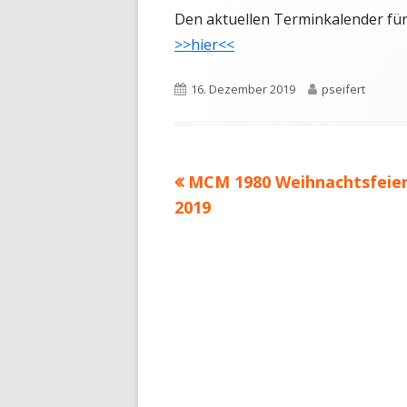
Den aktuellen Terminkalender für 
>>hier<<
Veröffentlicht
Autor
16. Dezember 2019
pseifert
am
Vorheriger
MCM 1980 Weihnachtsfeie
Beitragsnavigation
Beitrag:
2019