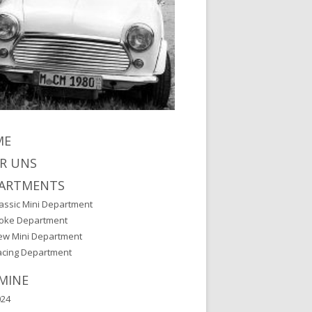
ME
R UNS
ARTMENTS
assic Mini Department
oke Department
ew Mini Department
acing Department
MINE
024