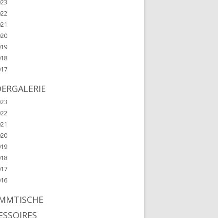
023
022
021
020
019
018
017
DERGALERIE
023
022
021
020
019
018
017
016
MMTISCHE
ESSOIRES