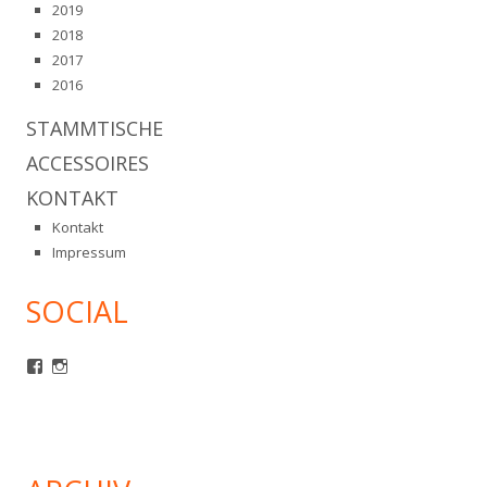
2019
2018
2017
2016
STAMMTISCHE
ACCESSOIRES
KONTAKT
Kontakt
Impressum
SOCIAL
Profil
Profil
von
von
mcm1980
mcm1980ev
auf
auf
Facebook
Instagram
anzeigen
anzeigen