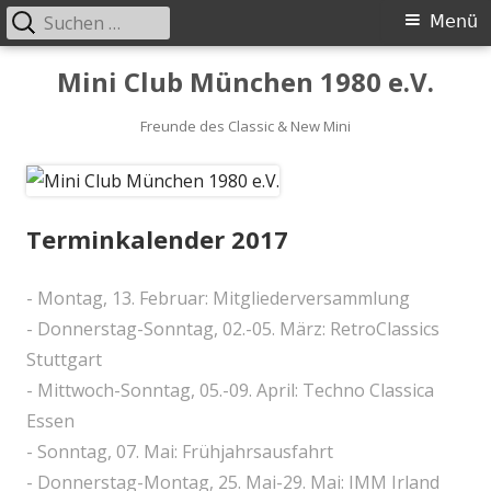
Suchen
Primäres
Menü
nach:
Menü
Springe
Mini Club München 1980 e.V.
zum
Inhalt
Freunde des Classic & New Mini
Terminkalender 2017
- Montag, 13. Februar: Mitgliederversammlung
- Donnerstag-Sonntag, 02.-05. März: RetroClassics
Stuttgart
- Mittwoch-Sonntag, 05.-09. April: Techno Classica
Essen
- Sonntag, 07. Mai: Frühjahrsausfahrt
- Donnerstag-Montag, 25. Mai-29. Mai: IMM Irland